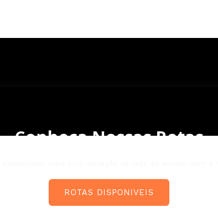
Conheça Nossas Rotas
s disponíveis, uma com duração variada de acordo com a r
ROTAS DISPONIVEIS