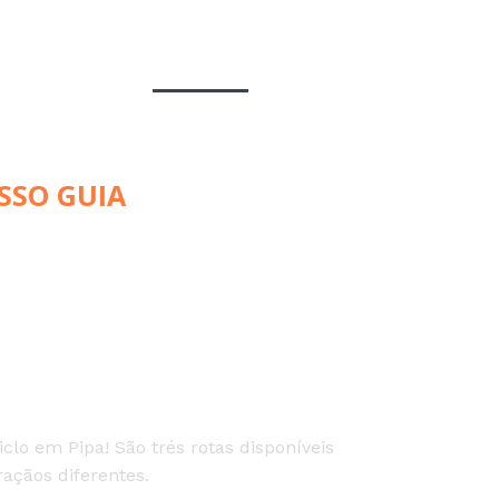
Home
Pipa Speed
Rotas Qua
SSO GUIA
uadriciclo
clo em Pipa! São trés rotas disponíveis
açãos diferentes.