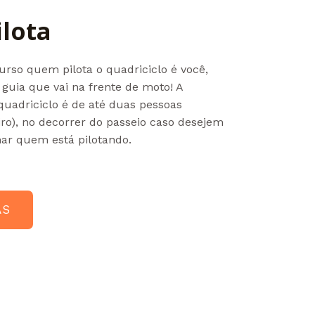
ilota
rso quem pilota o quadriciclo é você,
guia que vai na frente de moto! A
quadriciclo é de até duas pessoas
iro), no decorrer do passeio caso desejem
nar quem está pilotando.
AS