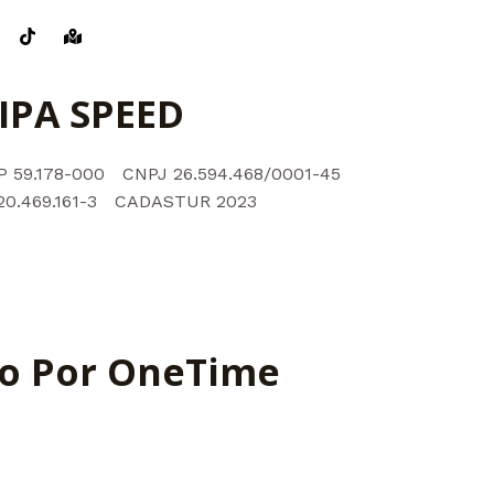
IPA SPEED
P 59.178-000
CNPJ 26.594.468/0001-45
20.469.161-3
CADASTUR 2023
do Por OneTime