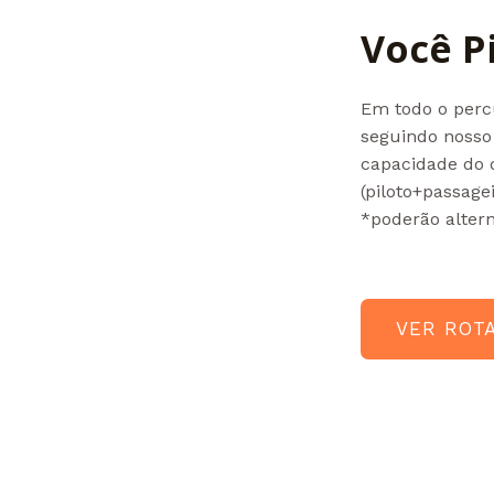
Você P
Em todo o percu
seguindo nosso 
capacidade do 
(piloto+passage
*poderão alter
VER ROT